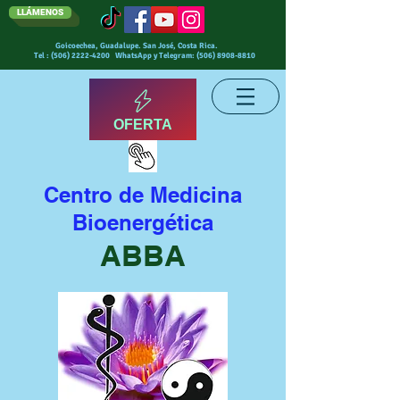
LLÁMENOS
Goicoechea, Guadalupe. San José, Costa Rica.
Tel :
(506) 2222-4200
WhatsApp y Telegram:
(506) 8908-8810
OFERTA
Centro de Medicina
Bioenergética
ABBA