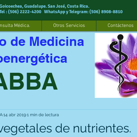
Goicoechea, Guadalupe. San José, Costa Rica.
Tel : (506) 2222-4200 WhatsApp y Telegram: (506) 8908-8810
nsulta Médica.
Otros Servicios
Contáctenos
o de Medicina
oenergética
ABBA
BA
14 abr 2019
1 min de lectura
vegetales de nutrientes.